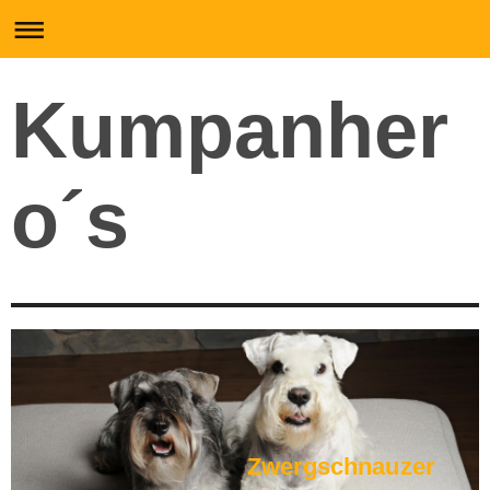
Kumpanher
o´s
Zwergschnauzer