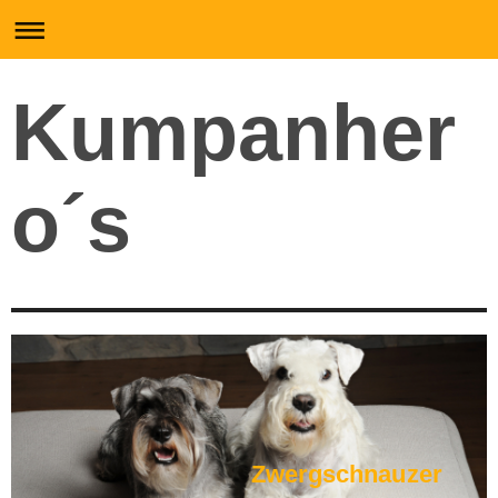
Kumpanher
o´s
Zwergschnauzer