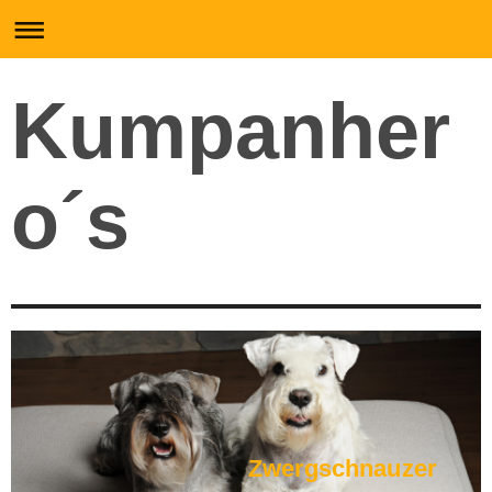
Kumpanher
o´s
Zwergschnauzer