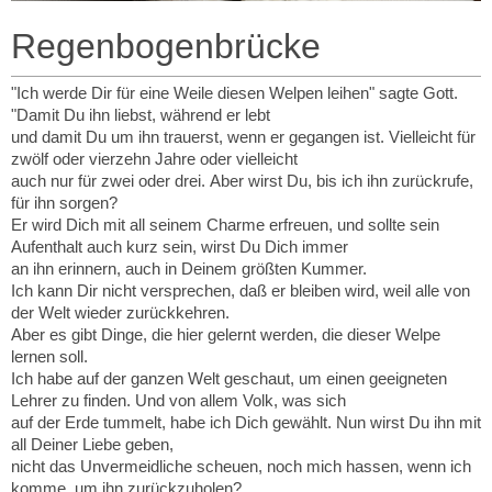
Regenbogenbrücke
"Ich werde Dir für eine Weile diesen Welpen leihen" sagte Gott.
"Damit Du ihn liebst, während er lebt
und damit Du
um ihn
trauerst, wenn er gegangen ist. Vielleicht für
zwölf oder vierzehn Jahre oder vielleicht
auch nur für zwei oder drei.
Aber wirst Du, bis ich ihn zurückrufe,
für ihn sorgen?
Er wird Dich mit all seinem Charme erfreuen, und sollte sein
Aufenthalt auch kurz sein, wirst Du Dich immer
an ihn erinnern,
auch in Deinem größten Kummer.
Ich kann Dir nicht versprechen, daß er bleiben wird, weil alle von
der Welt wieder zurückkehren.
Aber es gibt Dinge, die hier
gelernt werden, die dieser Welpe
lernen soll.
Ich habe auf der ganzen Welt geschaut, um einen geeigneten
Lehrer zu finden. Und von allem Volk, was sich
auf der Erde tummelt,
habe ich Dich gewählt. Nun wirst Du ihn mit
all Deiner Liebe geben,
nicht das Unvermeidliche scheuen, noch mich hassen, wenn
ich
komme, um ihn zurückzuholen?